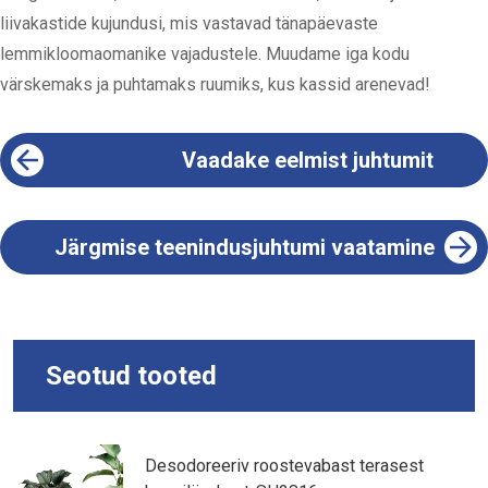
liivakastide kujundusi, mis vastavad tänapäevaste
lemmikloomaomanike vajadustele. Muudame iga kodu
värskemaks ja puhtamaks ruumiks, kus kassid arenevad!
Vaadake eelmist juhtumit
Järgmise teenindusjuhtumi vaatamine
Seotud tooted
Desodoreeriv roostevabast terasest