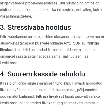
hingamisteede probleeme (
allikas
). Õhu puhtana hoidmine on
oluline nii lemmikloomadele kui ka inimestele, eriti allergikutele
või astmahaigetele.
3. Stressivaba hooldus
Filtri vahetamine on kiire ja lihtne ülesanne, erinevalt terve ruumi
sügavpuhastamisest püsivate lõhnade tõttu. SUNHUI
filtriga
liivakasti
mudelid on loodud lihtsaks hoolduseks, aidates
omanikel säästa aega, tagades samal ajal hügieenilise
keskkonna.
4. Suurem kasside rahulolu
Kassid on lõhna suhtes äärmiselt tundlikud. Halvasti hooldatud
liivakast võib heidutada neid seda kasutamast, põhjustades
soovimatut käitumist.
Filtriga liivakast
tagab püsivalt värske
keskkonna, soodustades liivakasti regulaarset kasutamist ja