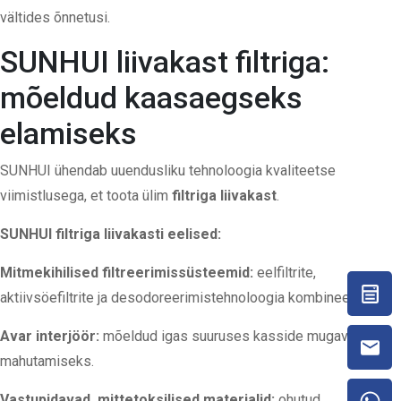
vältides õnnetusi.
SUNHUI liivakast filtriga:
mõeldud kaasaegseks
elamiseks
SUNHUI ühendab uuendusliku tehnoloogia kvaliteetse
viimistlusega, et toota ülim
filtriga liivakast
.
SUNHUI filtriga liivakasti eelised:
Mitmekihilised filtreerimissüsteemid:
eelfiltrite,
aktiivsöefiltrite ja desodoreerimistehnoloogia kombineerimine.
Avar interjöör:
mõeldud igas suuruses kasside mugavaks
mahutamiseks.
Vastupidavad, mittetoksilised materjalid:
ohutud