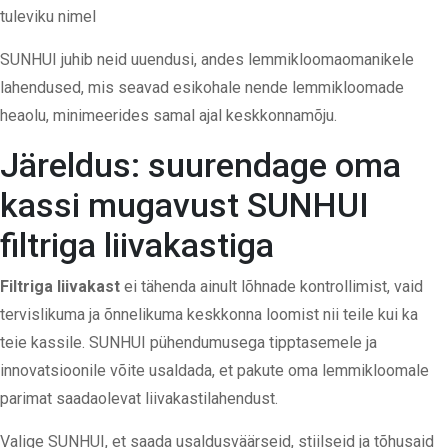
tuleviku nimel
SUNHUI juhib neid uuendusi, andes lemmikloomaomanikele
lahendused, mis seavad esikohale nende lemmikloomade
heaolu, minimeerides samal ajal keskkonnamõju.
Järeldus: suurendage oma
kassi mugavust SUNHUI
filtriga liivakastiga
Filtriga liivakast
ei tähenda ainult lõhnade kontrollimist, vaid
tervislikuma ja õnnelikuma keskkonna loomist nii teile kui ka
teie kassile. SUNHUI pühendumusega tipptasemele ja
innovatsioonile võite usaldada, et pakute oma lemmikloomale
parimat saadaolevat liivakastilahendust.
Valige SUNHUI, et saada usaldusväärseid, stiilseid ja tõhusaid