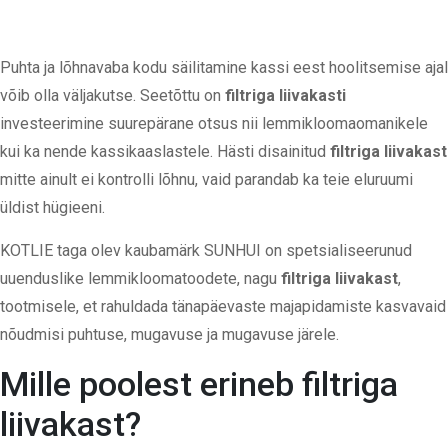
Puhta ja lõhnavaba kodu säilitamine kassi eest hoolitsemise ajal
võib olla väljakutse.
Seetõttu on
filtriga liivakasti
investeerimine
suurepärane otsus nii lemmikloomaomanikele
kui ka nende kassikaaslastele. Hästi disainitud
filtriga liivakast
mitte ainult ei kontrolli lõhnu, vaid parandab ka teie eluruumi
üldist hügieeni.
KOTLIE taga olev kaubamärk SUNHUI on spetsialiseerunud
uuenduslike lemmikloomatoodete, nagu
filtriga liivakast
,
tootmisele,
et rahuldada tänapäevaste majapidamiste kasvavaid
nõudmisi puhtuse, mugavuse ja mugavuse järele.
Mille poolest erineb filtriga
liivakast?