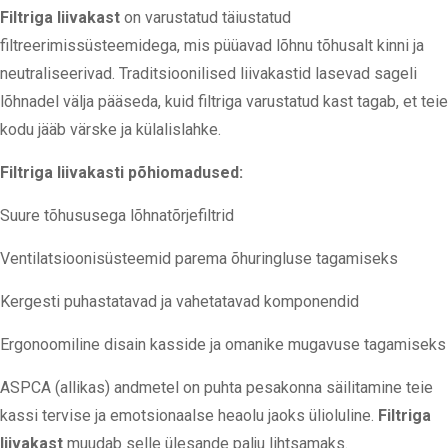
Filtriga liivakast
on varustatud täiustatud
filtreerimissüsteemidega, mis püüavad lõhnu tõhusalt kinni ja
neutraliseerivad. Traditsioonilised liivakastid lasevad sageli
lõhnadel välja pääseda, kuid filtriga varustatud kast tagab, et teie
kodu jääb värske ja külalislahke.
Filtriga liivakasti põhiomadused:
Suure tõhususega lõhnatõrjefiltrid
Ventilatsioonisüsteemid parema õhuringluse tagamiseks
Kergesti puhastatavad ja vahetatavad komponendid
Ergonoomiline disain kasside ja omanike mugavuse tagamiseks
ASPCA (
allikas
) andmetel
on puhta pesakonna säilitamine teie
kassi tervise ja emotsionaalse heaolu jaoks ülioluline.
Filtriga
liivakast
muudab selle ülesande palju lihtsamaks.