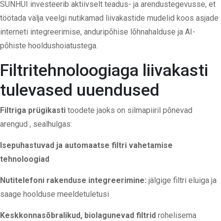
SUNHUI investeerib aktiivselt teadus- ja arendustegevusse, et
töötada välja veelgi nutikamad liivakastide mudelid koos asjade
interneti integreerimise, anduripõhise lõhnahalduse ja AI-
põhiste hooldushoiatustega.
Filtritehnoloogiaga liivakasti
tulevased uuendused
Filtriga prügikasti
toodete
jaoks on silmapiiril põnevad
arengud
, sealhulgas:
Isepuhastuvad ja automaatse filtri vahetamise
tehnoloogiad
Nutitelefoni rakenduse integreerimine:
jälgige filtri eluiga ja
saage hoolduse meeldetuletusi
Keskkonnasõbralikud, biolagunevad filtrid
rohelisema