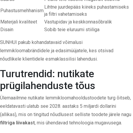
Lihtne juurdepääs kiireks puhastamiseks
Puhastusmehhanism
ja filtri vahetamiseks
Materjali kvaliteet
Vastupidav ja keskkonnasõbralik
Disain
Sobib teie eluruumi stiiliga
SUNHUI pakub kohandatavaid võimalusi
lemmikloomabrändidele ja edasimüüjatele, kes otsivad
nõudlikele klientidele esmaklassilisi lahendusi.
Turutrendid: nutikate
prügilahenduste tõus
Ülemaailmne nutikate lemmikloomahooldustoodete turg õitseb,
eeldatavasti ulatub see 2028. aastaks 5 miljardi dollarini
(
allikas
), mis on tingitud nõudlusest selliste toodete järele nagu
filtriga liivakast
,
mis ühendavad tehnoloogia mugavusega.