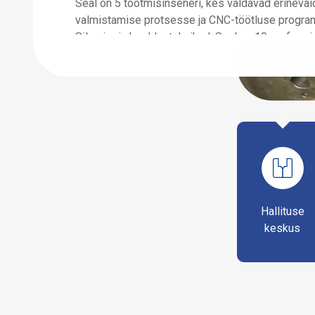
Seal on 5 tootmisinseneri, kes valdavad erineva
valmistamise protsesse ja CNC-töötluse progra
Silumis- ja hooldustehnikud: Seal on 10 professi
ja hooldustehnikut. Teadus- ja arenduspersonal:
spetsiaalne teadus- ja arendusmeeskond, kuhu k
liiget. Kohandatud projekteerimisteenused: Uuen
disainikontseptsioonid: Täiustatud töötlemissead
Seal on 15 ülitäpset CNC-töötlemiskeskust, sea
kolmeteljelist ühendust, 5 neljateljelist ühendust, 
ühendust ja 2 kuueteljelist ühendust. Varustatu
aga ka tavapäraste töötlemisseadmetega, nagu t
masinad, CNC-freespinid ja lihvimismasinad, mi
omavahel koostööd, et tagada täielikult vormide 
Hallituse
töötlemine toorikutest valmistoodeteni. Range pr
keskus
Mõõtmete tolerantsi saab täpselt kontrollida va
mm kuni ±0,05 mm ja pinna kareduse Ra väärtus u
3,2 igakülgne hooldusteenus.