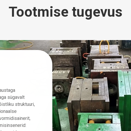
Tootmise tugevus
Süstimiskeskus
taustaga
Survevalukeskuses on tugeva professionaalse 
naga sügavalt
rikkalike kogemuste ja selge tööjaotusega mee
stliku struktuuri,
on 15 töötajat, kes töötavad mitmel erialal. Kõi
sionaalse
tagada survevalu tootmise tõhus ja korrapäran
ormidisainerit,
Survevaluprotsessi inseneride meeskond on va
misinsenerid:
survevaluprotsessi inseneriga, kellel on keskm