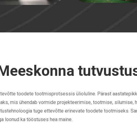
Meeskonna tutvustu
evõtte toodete tootmisprotsessis ülioluline. Pärast aastatepik
, mis ühendab vormide projekteerimise, tootmise, silumise, ho
itustehnoloogia tuge ettevõtte erinevate toodete tootmiseks. S
ga loonud ka tööstuses hea maine.