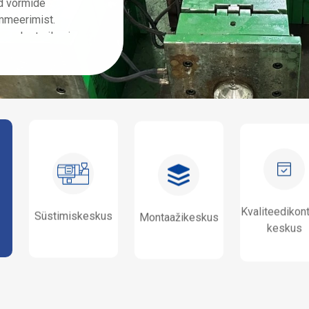
id vormide
aastane kogemus survevalutööstuses, 3 vormih
mmeerimist.
survevalumasina operaatorit ja 4 kvaliteedikontro
onaalset silumis-
kontrollivad rangelt toodete kvaliteeti enne teh
 Loodud on
Varustatud 5 survevalumasina ja enam kui 50 v
uulub kokku 9
Protsessi formuleerimine ja optimeerimine, mat
duslikud
kohanemisvõime töötlemine.
mete garantii:
lhulgas 6
2 viieteljelist
d EDM-masinatega,
raadi lõikamise
s teevad
kvaliteetne
Kvaliteedikont
Süstimiskeskus
Montaažikeskus
otsessikontroll
keskus
hemikus ±0,01
latub 1,6 μm-ni -