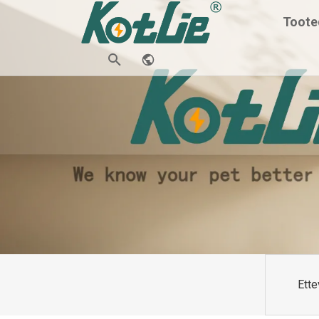
Toote
Ette