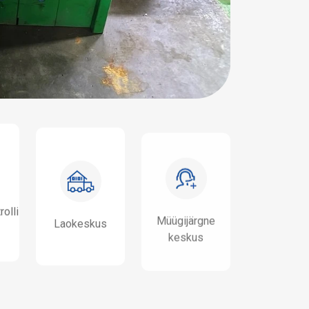
ooldustehnikut, 5
on 45 kvalifitseeritud montaažitöölist, kellel
lli töötajat, kes
tööoskused ja tugev kvaliteediteadlikkus, mi
asest lahkumist.
stabiilse montaažitöö. Kvaliteediinspektorid:
ormikomplektiga.
professionaalse kvaliteediinspektoriga, et ran
erjali
toodete tehase kvaliteeti. Materjalihaldurid: 
montaažiprotsessi vältel vastutab materjalih
materjalihaldurit. Automatiseeritud montaažilii
montaažiseadmetel, käsitööriistadel ja mõõte
erineva spetsifikatsiooniga automatiseeritud 
sobivad masstootmiseks ja mille päevatoodan
rolli
Müügijärgne
Laokeskus
keskus