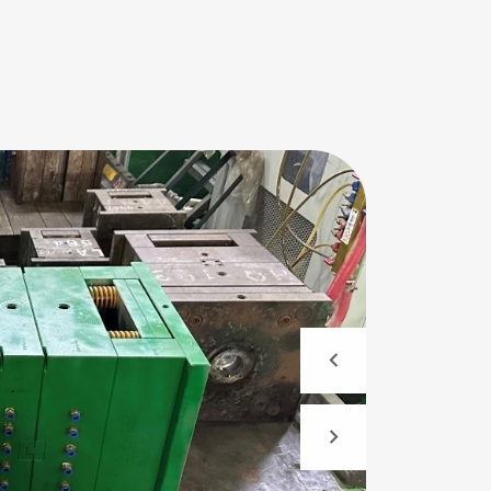
Montaažikeskus
kvaliteedi,
Montaažiosakond koondab mitmekesist ja ko
skond. Ettevõttes
professionaalset meeskonda, kus töötab 60 tö
k töötavad koos, et
selge tööjaotus ja oma tugevused, et ühiselt 
e edenemine.
assambleetöö korrapärane areng. Montaažins
rustatud 3
kogenud montaažiinseneri, kellel on keskmise
iselt rohkem kui 6-
aastane kogemus. Esmatasandi montaažitööt