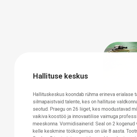
Hallituse keskus
Hallituskeskus koondab rühma erineva erialase 
silmapaistvaid talente, kes on hallituse valdkon
seotud. Praegu on 26 liiget, kes moodustavad mõi
vaikiva koostöö ja innovaatilise vaimuga profes
meeskonna. Vormidisainerid: Seal on 2 kogenud v
kelle keskmine töökogemus on üle 8 aasta. Toot