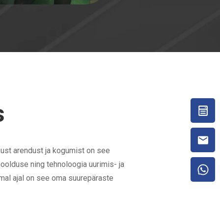
s
kust arendust ja kogumist on see
olduse ning tehnoloogia uurimis- ja
amal ajal on see oma suurepäraste