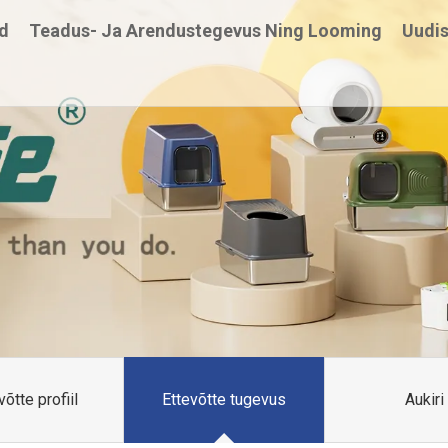
d
Teadus- Ja Arendustegevus Ning Looming
Uudi
võtte profiil
Ettevõtte tugevus
Aukiri