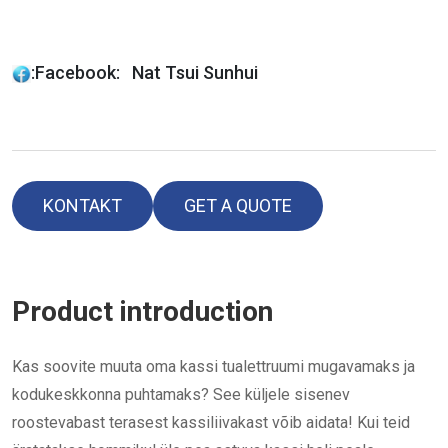
:
Facebook: Nat Tsui Sunhui
KONTAKT
GET A QUOTE
Product introduction
Kas soovite muuta oma kassi tualettruumi mugavamaks ja
kodukeskkonna puhtamaks? See küljele sisenev
roostevabast terasest kassiliivakast võib aidata! Kui teid