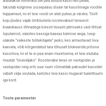
äratatakse hommikul üle pea astuva kassi heli peale,
takistab külgmine sissepääsu disain tal kassiliivaga voodile
hüppamast, nii et teie voodi on alati puhas ja värske; Töölt
koju jõudes vajab õmblusteta roostevabast terasest
kraanikauss lõhnadega kiiresti hüvasti jätmiseks vaid lihtsat
loputamist, säästes kassiga kaasas käimise aega; Isegi
ulakate "väikeste tülitekitajate" jaoks, kes armastavad liiva
kaevata, võib kõrgendatud tara tõhusalt blokeerida pritsiva
kassiliiva, nii et te ei pea enam muretsema, et teie elutuba
muutub "liivaväljaks". Roostevaba teras on vastupidav ja
vastupidav ning eriti suur ruum võimaldab paksudel kassidel
vabalt välja sirutada, kaitstes teie kassi mugavat tualettruumi
iga kord.
Toote parameeter