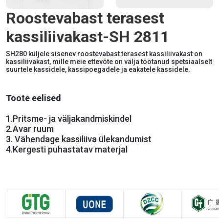
Roostevabast terasest
kassiliivakast-SH 2811
SH280 küljele sisenev roostevabast terasest kassiliivakast on
kassiliivakast, mille meie ettevõte on välja töötanud spetsiaalselt
suurtele kassidele, kassipoegadele ja eakatele kassidele.
Toote eelised
1.
Pritsme- ja väljakandmiskindel
2.
Avar ruum
3.
Vähendage kassiliiva ülekandumist
4.
Kergesti puhastatav materjal