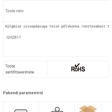
Toote
nimi
Külgmise sissepääsuga teise põlvkonna roostevabast te
-SH2811
Toote
sertifitseerimine
Pakendi parameetrid